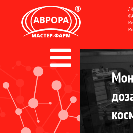
ЛИ
ФА
Мо
Мо
Мон
доз
кос