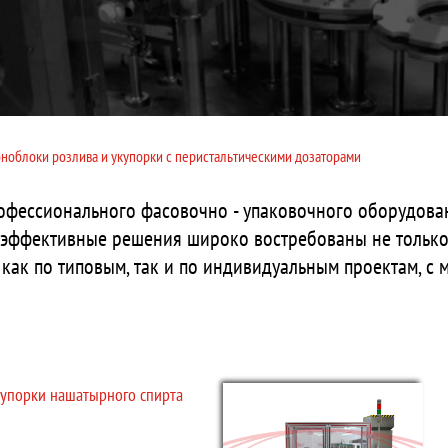
ноблоки розлива и укупорки с перистальтическими дозаторами
офессионального фасовочно - упаковочного оборудова
эффективные решения широко востребованы не только 
как по типовым, так и по индивидуальным проектам, с
купорки нашатырного спирта