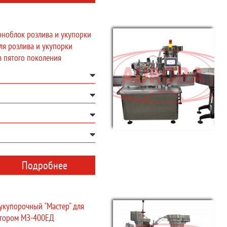
оноблок розлива и укупорки
я розлива и укупорки
в пятого поколения
Подробнее
укупорочный "Мастер" для
атором МЗ-400ЕД