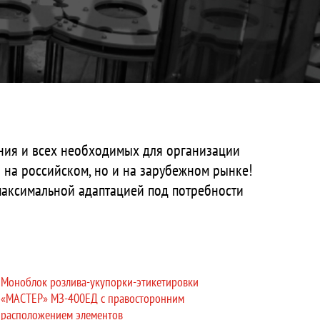
ния и всех необходимых для организации
на российском, но и на зарубежном рынке!
 максимальной адаптацией под потребности
Моноблок розлива-укупорки-этикетировки
«МАСТЕР» МЗ-400ЕД с правосторонним
расположением элементов