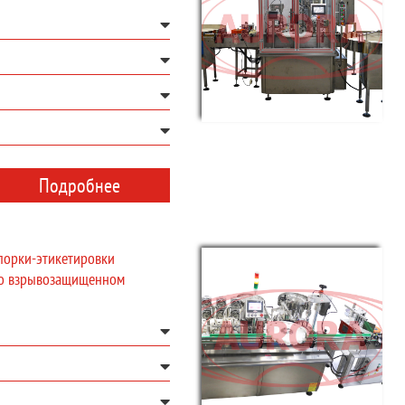
Подробнее
порки-этикетировки
о взрывозащищенном