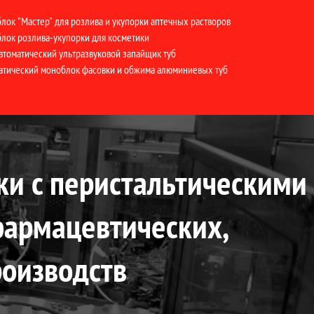
лок "Мастер" для розлива и укупорки аптечных растворов
лок розлива-укупорки для косметики
втоматический ультразвуковой запайщик туб
атический моноблок фасовки и обжима алюминиевых туб
ки с перистальтическими
фармацевтических,
роизводств